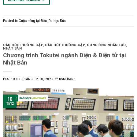
Posted in
Cuộc sống tại Đức
,
Du học Đức
CÂU HỎI THƯỜNG GẶP
,
CÂU HỎI THƯỜNG GẶP
,
CUNG ỨNG NHÂN LỰC
,
NHẬT BẢN
Chương trình Tokutei ngành Điện & Điện tử tại
Nhật Bản
POSTED ON
THÁNG 12 10, 2025
BY
BSM HẠNH
10
Th12