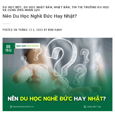
DU HỌC ĐỨC
,
DU HỌC NHẬT BẢN
,
NHẬT BẢN
,
TIN THỊ TRƯỜNG DU HỌC
VÀ CUNG ỨNG NHÂN LỰC
Nên Du Học Nghề Đức Hay Nhật?
POSTED ON
THÁNG 12 5, 2025
BY
BSM HẠNH
05
Th12