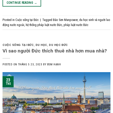
CONTINUE READING
→
Posted in
Cuộc sống tại Đức
|
Tagged
Bảo Sơn Manpower
,
du học sinh và người lao
động nước ngoài
,
hệ thống pháp luật nước Đức
,
pháp luật nước Đức
CUỘC SỐNG TẠI ĐỨC
,
DU HỌC
,
DU HỌC ĐỨC
Vì sao người Đức thích thuê nhà hơn mua nhà?
POSTED ON
THÁNG 5 23, 2023
BY
BSM HẠNH
23
Th5