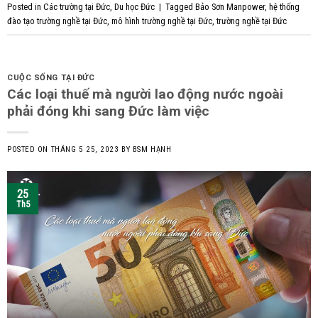
Posted in
Các trường tại Đức
,
Du học Đức
|
Tagged
Bảo Sơn Manpower
,
hệ thống
đào tạo trường nghề tại Đức
,
mô hình trường nghề tại Đức
,
trường nghề tại Đức
CUỘC SỐNG TẠI ĐỨC
Các loại thuế mà người lao động nước ngoài
phải đóng khi sang Đức làm việc
POSTED ON
THÁNG 5 25, 2023
BY
BSM HẠNH
25
Th5