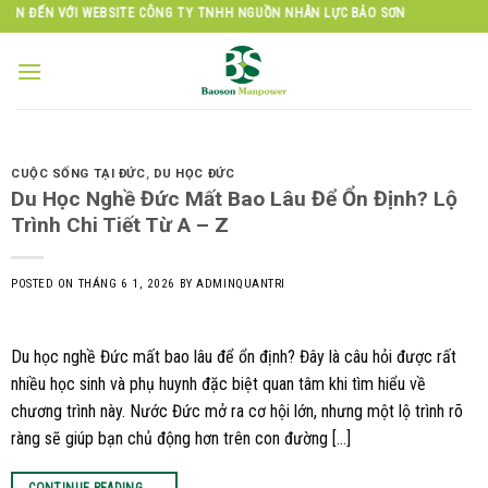
Skip
E CÔNG TY TNHH NGUỒN NHÂN LỰC BẢO SƠN
to
content
CUỘC SỐNG TẠI ĐỨC
,
DU HỌC ĐỨC
Du Học Nghề Đức Mất Bao Lâu Để Ổn Định? Lộ
Trình Chi Tiết Từ A – Z
POSTED ON
THÁNG 6 1, 2026
BY
ADMINQUANTRI
Du học nghề Đức mất bao lâu để ổn định? Đây là câu hỏi được rất
nhiều học sinh và phụ huynh đặc biệt quan tâm khi tìm hiểu về
chương trình này. Nước Đức mở ra cơ hội lớn, nhưng một lộ trình rõ
ràng sẽ giúp bạn chủ động hơn trên con đường […]
CONTINUE READING
→