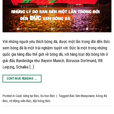
Với những người yêu thích bóng đá, được một lần trong đời đến Đức
xem bóng đá là một trải nghiệm tuyệt vời. Đức là một trong những
quốc gia hàng đầu thế giới về bóng đá, với hàng loạt đội bóng lớn ở
giải đấu Bundesliga như Bayern Munich, Borussia Dortmund, RB
Leipzig, Schalke […]
CONTINUE READING
→
Posted in
Cuộc sống tại Đức
,
Du học Đức
|
Tagged
Bảo Sơn Manpower
,
bóng đá
Đức
,
cổ động viên Đức
,
đội bóng Đức