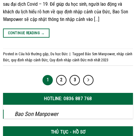
sau đại dịch Covid – 19. Để giúp du học sinh, người lao động và
khách du lịch hiểu rõ hơn về quy định nhập cảnh của Đức, Bao Son
Manpower sẽ cập nhật thông tin nhập cảnh vào […]
CONTINUE READING
→
Posted in
Câu hỏi thường gặp
,
Du học Đức
|
Tagged
Bảo Sơn Manpower
,
nhập cảnh
Đức
,
quy định nhập cảnh Đức
,
Quy định nhập cảnh Đức mới nhất 2023
1
2
3
HOTLINE: 0836 887 768
Bao Son Manpower
THỦ TỤC - HỒ SƠ