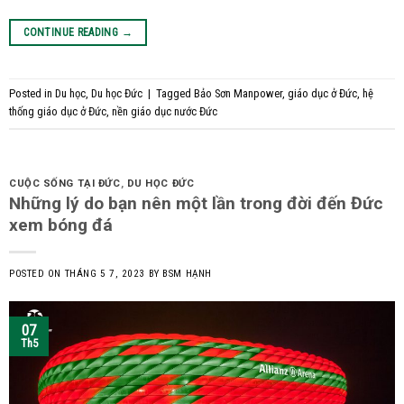
CONTINUE READING
→
Posted in
Du học
,
Du học Đức
|
Tagged
Bảo Sơn Manpower
,
giáo dục ở Đức
,
hệ
thống giáo dục ở Đức
,
nền giáo dục nước Đức
CUỘC SỐNG TẠI ĐỨC
,
DU HỌC ĐỨC
Những lý do bạn nên một lần trong đời đến Đức
xem bóng đá
POSTED ON
THÁNG 5 7, 2023
BY
BSM HẠNH
07
Th5