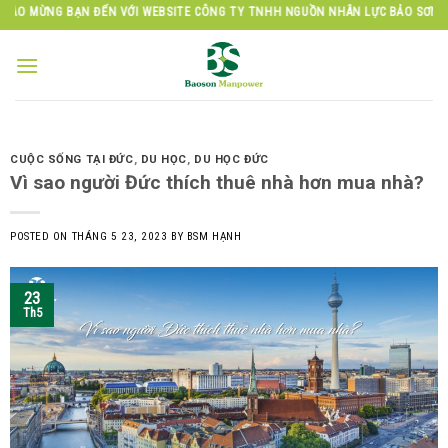
Skip
 BẠN ĐẾN VỚI WEBSITE CÔNG TY TNHH NGUỒN NHÂN LỰC BẢO SƠN
to
content
CUỘC SỐNG TẠI ĐỨC
,
DU HỌC
,
DU HỌC ĐỨC
Vì sao người Đức thích thuê nhà hơn mua nhà?
POSTED ON
THÁNG 5 23, 2023
BY
BSM HẠNH
23
Th5