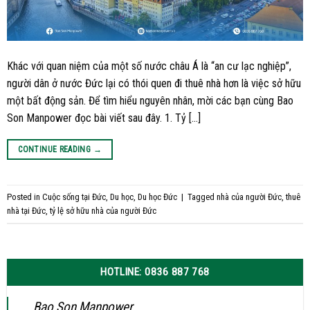
Khác với quan niệm của một số nước châu Á là “an cư lạc nghiệp”,
người dân ở nước Đức lại có thói quen đi thuê nhà hơn là việc sở hữu
một bất động sản. Để tìm hiểu nguyên nhân, mời các bạn cùng Bao
Son Manpower đọc bài viết sau đây. 1. Tỷ […]
CONTINUE READING
→
Posted in
Cuộc sống tại Đức
,
Du học
,
Du học Đức
|
Tagged
nhà của người Đức
,
thuê
nhà tại Đức
,
tỷ lệ sở hữu nhà của người Đức
HOTLINE: 0836 887 768
Bao Son Manpower