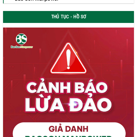
THỦ TỤC - HỒ SƠ