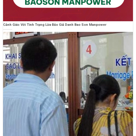
Cảnh Giác Với Tình Trạng Lừa Đảo Giả Danh Bao Son Manpower