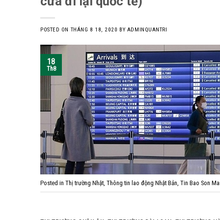
cửa đi lại quốc tế)
POSTED ON
THÁNG 8 18, 2020
BY
ADMINQUANTRI
18
Th8
Posted in
Thị trường Nhật
,
Thông tin lao động Nhật Bản
,
Tin Bao Son M