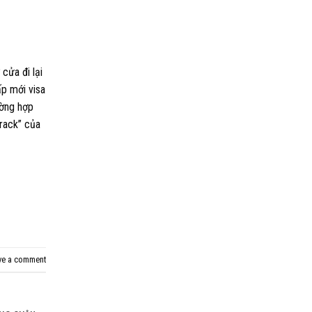
cửa đi lại
ấp mới visa
ường hợp
rack” của
ve a comment