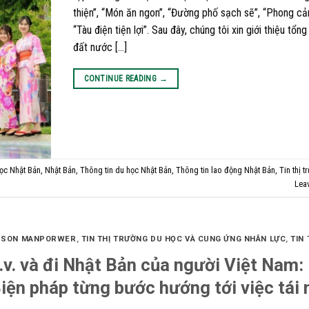
thiện”, “Món ăn ngon”, “Đường phố sạch sẽ”, “Phong cả
“Tàu điện tiện lợi”. Sau đây, chúng tôi xin giới thiệu tổn
đất nước […]
CONTINUE READING
→
ọc Nhật Bản
,
Nhật Bản
,
Thông tin du học Nhật Bản
,
Thông tin lao động Nhật Bản
,
Tin thị 
Lea
O SON MANPORWER
,
TIN THỊ TRƯỜNG DU HỌC VÀ CUNG ỨNG NHÂN LỰC
,
TIN
v.v. và đi Nhật Bản của người Việt Nam:
iện pháp từng bước hướng tới việc tái