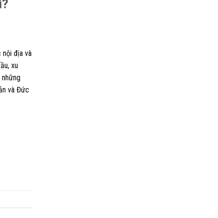
ì?
 nội địa và
ầu, xu
ó những
Bản và Đức