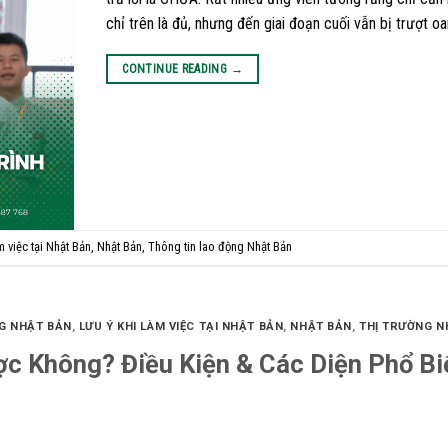
chỉ trên là đủ, nhưng đến giai đoạn cuối vẫn bị trượt oa
CONTINUE READING
→
m việc tại Nhật Bản
,
Nhật Bản
,
Thông tin lao động Nhật Bản
G NHẬT BẢN
,
LƯU Ý KHI LÀM VIỆC TẠI NHẬT BẢN
,
NHẬT BẢN
,
THỊ TRƯỜNG N
ợc Không? Điều Kiện & Các Diện Phổ Bi