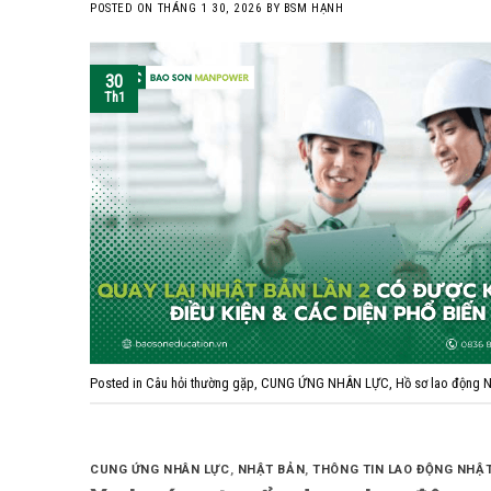
POSTED ON
THÁNG 1 30, 2026
BY
BSM HẠNH
30
Th1
Posted in
Câu hỏi thường gặp
,
CUNG ỨNG NHÂN LỰC
,
Hồ sơ lao động N
CUNG ỨNG NHÂN LỰC
,
NHẬT BẢN
,
THÔNG TIN LAO ĐỘNG NHẬ