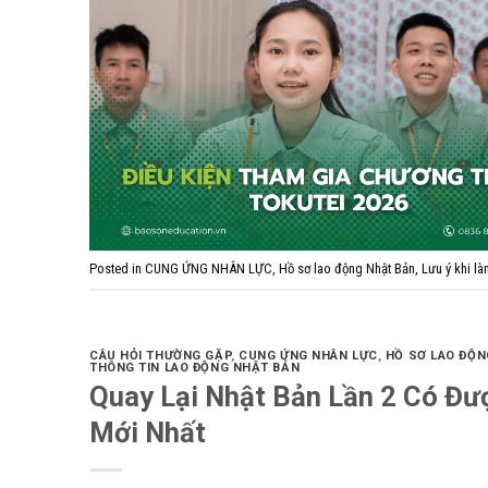
Posted in
CUNG ỨNG NHÂN LỰC
,
Hồ sơ lao động Nhật Bản
,
Lưu ý khi là
CÂU HỎI THƯỜNG GẶP
,
CUNG ỨNG NHÂN LỰC
,
HỒ SƠ LAO ĐỘN
THÔNG TIN LAO ĐỘNG NHẬT BẢN
Quay Lại Nhật Bản Lần 2 Có Đư
Mới Nhất