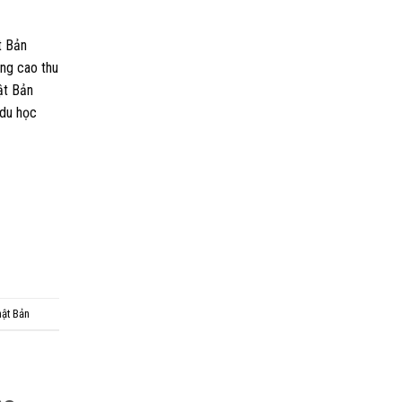
t Bản
âng cao thu
ật Bản
 du học
hật Bản