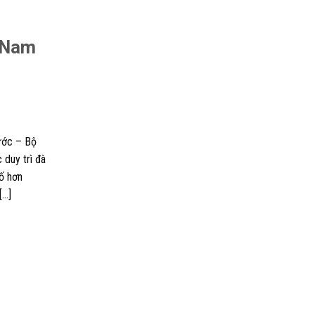
t Nam
nước – Bộ
 duy trì đà
ố hơn
[…]