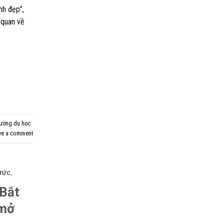
nh đẹp”,
g quan về
trường du học
ve a comment
 TỨC
,
 Bắt
 mở