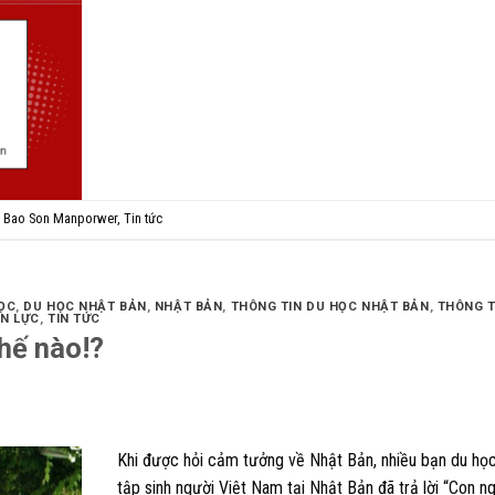
n Bao Son Manporwer
,
Tin tức
ỌC
,
DU HỌC NHẬT BẢN
,
NHẬT BẢN
,
THÔNG TIN DU HỌC NHẬT BẢN
,
THÔNG T
ÂN LỰC
,
TIN TỨC
hế nào!?
Khi được hỏi cảm tưởng về Nhật Bản, nhiều bạn du học
tập sinh người Việt Nam tại Nhật Bản đã trả lời “Con n