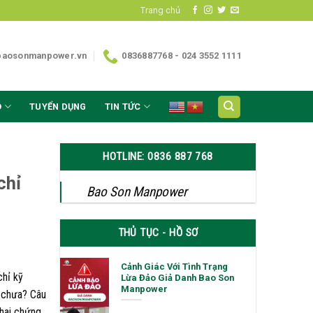
Trang chủ
baosonmanpower.vn
0836887768 - 024 3552 1111
O
TUYỂN DỤNG
TIN TỨC
HOTLINE: 0836 887 768
chỉ
Bao Son Manpower
THỦ TỤC - HỒ SƠ
Cảnh Giác Với Tình Trạng
chỉ kỹ
Lừa Đảo Giả Danh Bao Son
Manpower
i chưa? Câu
 hai chứng