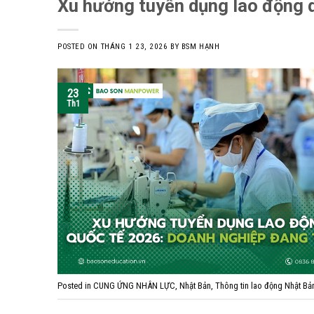
Xu hướng tuyển dụng lao động 
POSTED ON
THÁNG 1 23, 2026
BY
BSM HẠNH
23
Th1
Posted in
CUNG ỨNG NHÂN LỰC
,
Nhật Bản
,
Thông tin lao động Nhật Bả