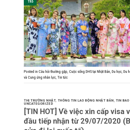
Th5
Posted in
Câu hỏi thường gặp
,
Cuộc sống DHS tại Nhật Bản
,
Du học
,
Du h
và Cung ứng nhân lực
,
Tin tức
THỊ TRƯỜNG NHẬT
,
THÔNG TIN LAO ĐỘNG NHẬT BẢN
,
TIN BA
UNCATEGORIZED
[TIN HOT] Về việc xin cấp visa 
đầu tiếp nhận từ 29/07/2020 (B