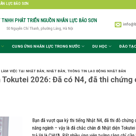
ƠN
Y TNHH PHÁT TRIỂN
NGUỒN NHÂN LỰC BẢO SƠN
info@
50 Nguyễn Chí Thanh, phường Láng, Hà Nội
CUNG ỨNG NHÂN LỰC TRONG NƯỚC
DU HỌC
ĐÀO TẠ
I LÀM VIỆC TẠI NHẬT BẢN
,
NHẬT BẢN
,
THÔNG TIN LAO ĐỘNG NHẬT BẢN
 Tokutei 2026: Đã có N4, đã thi chứng 
Bạn đã vượt qua kỳ thi tiếng Nhật N4, đã thi đỗ chứng 
năng ngành – vậy là đã chắc chân đi Nhật diện Tokute
trả lời là CHƯA. Rất nhiều ứng viên tưởng rằng chỉ cần