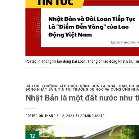
Posted in
Thông tin lao động Đài Loan
,
Thông tin lao động Nhật Bản
,
Ti
CÂU HỎI THƯỜNG GẶP
,
CUỘC SỐNG DHS TẠI NHẬT BẢN
,
DU H
ĐỘNG NHẬT BẢN
,
TIN THỊ TRƯỜNG DU HỌC VÀ CUNG ỨNG NH
Nhật Bản là một đất nước như t
POSTED ON
THÁNG 5 12, 2021
BY
ADMINQUANTRI
12