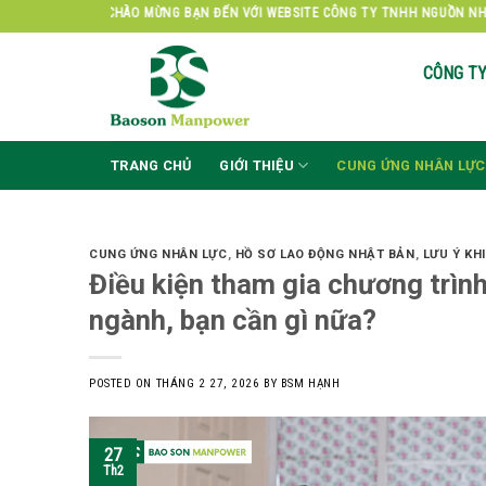
Skip
CHÀO MỪNG BẠN ĐẾN VỚI WEBSITE CÔNG TY TNHH NGUỒN NHÂN LỰC BẢO S
to
content
CÔNG T
TRANG CHỦ
GIỚI THIỆU
CUNG ỨNG NHÂN LỰC
CUNG ỨNG NHÂN LỰC
,
HỒ SƠ LAO ĐỘNG NHẬT BẢN
,
LƯU Ý KH
Điều kiện tham gia chương trình
ngành, bạn cần gì nữa?
POSTED ON
THÁNG 2 27, 2026
BY
BSM HẠNH
27
Th2