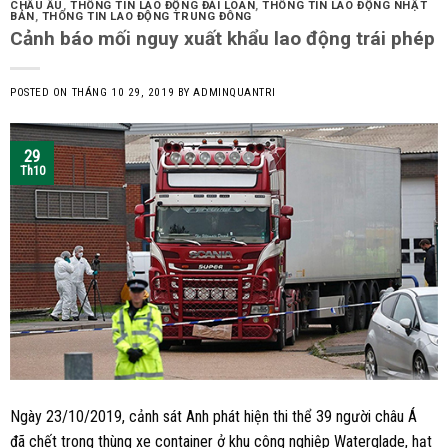
CHÂU ÂU
,
THÔNG TIN LAO ĐỘNG ĐÀI LOAN
,
THÔNG TIN LAO ĐỘNG NHẬT
BẢN
,
THÔNG TIN LAO ĐỘNG TRUNG ĐÔNG
Cảnh báo mối nguy xuất khẩu lao động trái phép
POSTED ON
THÁNG 10 29, 2019
BY
ADMINQUANTRI
29
Th10
Ngày 23/10/2019, cảnh sát Anh phát hiện thi thể 39 người châu Á
đã chết trong thùng xe container ở khu công nghiệp Waterglade, hạt