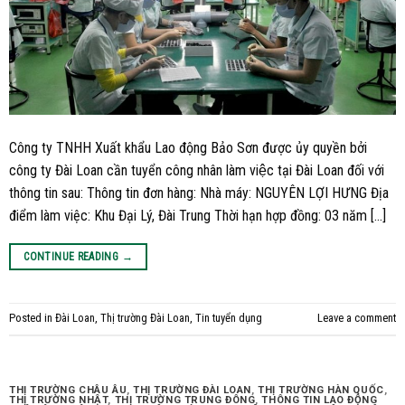
Công ty TNHH Xuất khẩu Lao động Bảo Sơn được ủy quyền bởi
công ty Đài Loan cần tuyển công nhân làm việc tại Đài Loan đối với
thông tin sau: Thông tin đơn hàng: Nhà máy: NGUYÊN LỢI HƯNG Địa
điểm làm việc: Khu Đại Lý, Đài Trung Thời hạn hợp đồng: 03 năm […]
CONTINUE READING
→
Posted in
Đài Loan
,
Thị trường Đài Loan
,
Tin tuyển dụng
Leave a comment
THỊ TRƯỜNG CHÂU ÂU
,
THỊ TRƯỜNG ĐÀI LOAN
,
THỊ TRƯỜNG HÀN QUỐC
,
THỊ TRƯỜNG NHẬT
,
THỊ TRƯỜNG TRUNG ĐÔNG
,
THÔNG TIN LAO ĐỘNG