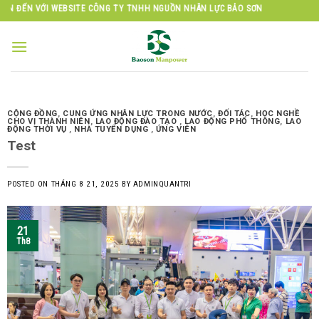
Skip
 WEBSITE CÔNG TY TNHH NGUỒN NHÂN LỰC BẢO SƠN
to
content
CỘNG ĐỒNG
,
CUNG ỨNG NHÂN LỰC TRONG NƯỚC
,
ĐỐI TÁC
,
HỌC NGHỀ
CHO VỊ THÀNH NIÊN
,
LAO ĐỘNG ĐÀO TẠO
,
LAO ĐỘNG PHỔ THÔNG
,
LAO
ĐỘNG THỜI VỤ
,
NHÀ TUYỂN DỤNG
,
ỨNG VIÊN
Test
POSTED ON
THÁNG 8 21, 2025
BY
ADMINQUANTRI
21
Th8