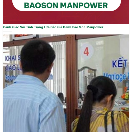
Cảnh Giác Với Tình Trạng Lừa Đảo Giả Danh Bao Son Manpower