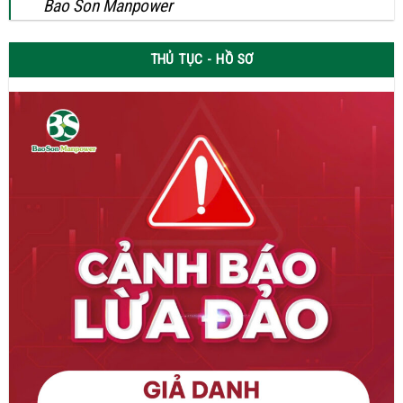
Bao Son Manpower
THỦ TỤC - HỒ SƠ