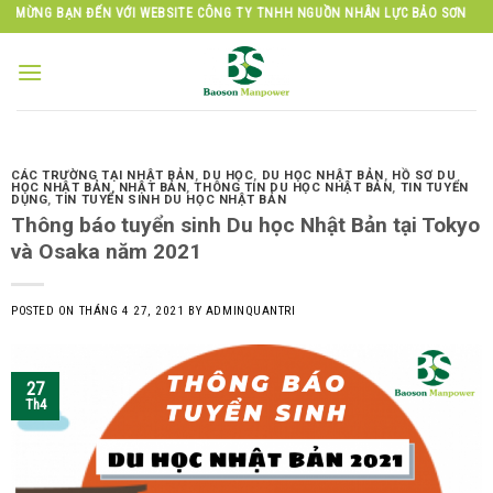
Skip
N ĐẾN VỚI WEBSITE CÔNG TY TNHH NGUỒN NHÂN LỰC BẢO SƠN
to
content
CÁC TRƯỜNG TẠI NHẬT BẢN
,
DU HỌC
,
DU HỌC NHẬT BẢN
,
HỒ SƠ DU
HỌC NHẬT BẢN
,
NHẬT BẢN
,
THÔNG TIN DU HỌC NHẬT BẢN
,
TIN TUYỂN
DỤNG
,
TIN TUYỂN SINH DU HỌC NHẬT BẢN
Thông báo tuyển sinh Du học Nhật Bản tại Tokyo
và Osaka năm 2021
POSTED ON
THÁNG 4 27, 2021
BY
ADMINQUANTRI
27
Th4