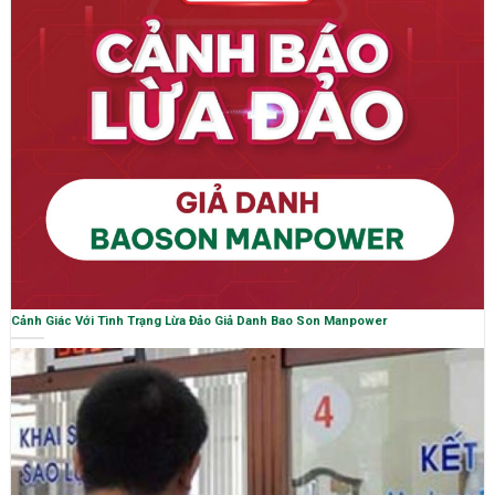
Cảnh Giác Với Tình Trạng Lừa Đảo Giả Danh Bao Son Manpower