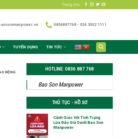
Trang chủ
baosonmanpower.vn
0836887768 - 024 3552 1111
O
TUYỂN DỤNG
TIN TỨC
HOTLINE: 0836 887 768
AO ĐỘNG
Bao Son Manpower
THỦ TỤC - HỒ SƠ
Cảnh Giác Với Tình Trạng
Lừa Đảo Giả Danh Bao Son
Manpower