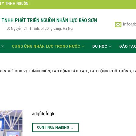
TNHH NGUỒN NHÂN LỰC BẢO SƠN
Y TNHH PHÁT TRIỂN
NGUỒN NHÂN LỰC BẢO SƠN
info@
50 Nguyễn Chí Thanh, phường Láng, Hà Nội
CUNG ỨNG NHÂN LỰC TRONG NƯỚC
DU HỌC
ĐÀO TẠ
C NGHỀ CHO VỊ THÀNH NIÊN
,
LAO ĐỘNG ĐÀO TẠO
,
LAO ĐỘNG PHỔ THÔNG
,
L
ádgfdgfdgh
CONTINUE READING
→