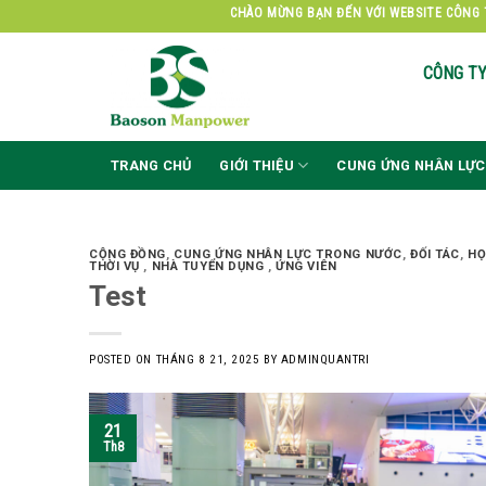
Skip
CHÀO MỪNG BẠN ĐẾN VỚI WEBSITE CÔNG TY 
to
content
CÔNG T
TRANG CHỦ
GIỚI THIỆU
CUNG ỨNG NHÂN LỰC
CỘNG ĐỒNG
,
CUNG ỨNG NHÂN LỰC TRONG NƯỚC
,
ĐỐI TÁC
,
HỌ
THỜI VỤ
,
NHÀ TUYỂN DỤNG
,
ỨNG VIÊN
Test
POSTED ON
THÁNG 8 21, 2025
BY
ADMINQUANTRI
21
Th8