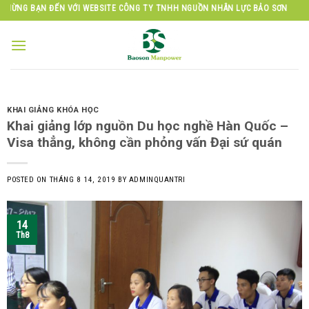
Skip
 ĐẾN VỚI WEBSITE CÔNG TY TNHH NGUỒN NHÂN LỰC BẢO SƠN
to
content
KHAI GIẢNG KHÓA HỌC
Khai giảng lớp nguồn Du học nghề Hàn Quốc –
Visa thẳng, không cần phỏng vấn Đại sứ quán
POSTED ON
THÁNG 8 14, 2019
BY
ADMINQUANTRI
14
Th8