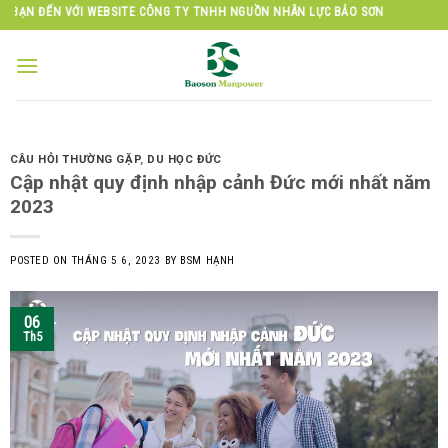
Skip
VỚI WEBSITE CÔNG TY TNHH NGUỒN NHÂN LỰC BẢO SƠN
to
content
CÂU HỎI THƯỜNG GẶP
,
DU HỌC ĐỨC
Cập nhật quy định nhập cảnh Đức mới nhất năm
2023
POSTED ON
THÁNG 5 6, 2023
BY
BSM HẠNH
06
Th5