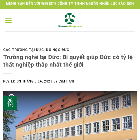
Skip
ẠN ĐẾN VỚI WEBSITE CÔNG TY TNHH NGUỒN NHÂN LỰC BẢO SƠN
to
content
CÁC TRƯỜNG TẠI ĐỨC
,
DU HỌC ĐỨC
Trường nghề tại Đức: Bí quyết giúp Đức có tỷ lệ
thất nghiệp thấp nhất thế giới
POSTED ON
THÁNG 5 26, 2023
BY
BSM HẠNH
26
Th5