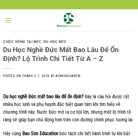
Skip
to
content
CUỘC SỐNG TẠI ĐỨC
,
DU HỌC ĐỨC
Du Học Nghề Đức Mất Bao Lâu Để Ổn
Định? Lộ Trình Chi Tiết Từ A – Z
POSTED ON
THÁNG 6 1, 2026
BY
ADMINQUANTRI
Du học nghề Đức mất bao lâu để ổn định?
Đây là câu hỏi được rất
nhiều học sinh và phụ huynh đặc biệt quan tâm khi tìm hiểu về
chương trình này. Nước Đức mở ra cơ hội lớn, nhưng một lộ trình rõ
ràng sẽ giúp bạn chủ động hơn trên con đường chinh phục tương lai.
Hãy cùng
Bao Son Education
bóc tách chi tiết hành trình từ khi bắt