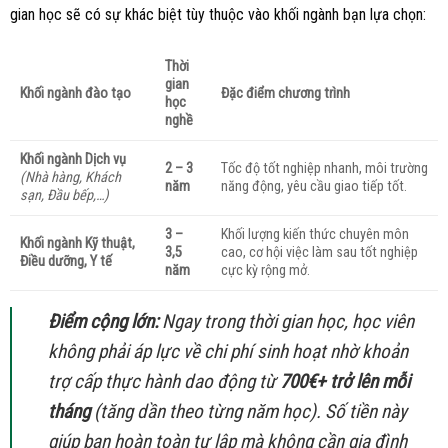
gian học sẽ có sự khác biệt tùy thuộc vào khối ngành bạn lựa chọn:
Thời
gian
Khối ngành đào tạo
Đặc điểm chương trình
học
nghề
Khối ngành Dịch vụ
2 – 3
Tốc độ tốt nghiệp nhanh, môi trường
(Nhà hàng, Khách
năm
năng động, yêu cầu giao tiếp tốt.
sạn, Đầu bếp,…)
3 –
Khối lượng kiến thức chuyên môn
Khối ngành Kỹ thuật,
3,5
cao, cơ hội việc làm sau tốt nghiệp
Điều dưỡng, Y tế
năm
cực kỳ rộng mở.
Điểm cộng lớn:
Ngay trong thời gian học, học viên
không phải áp lực về chi phí sinh hoạt nhờ khoản
trợ cấp thực hành dao động từ
700€+ trở lên mỗi
tháng
(tăng dần theo từng năm học). Số tiền này
giúp bạn hoàn toàn tự lập mà không cần gia đình