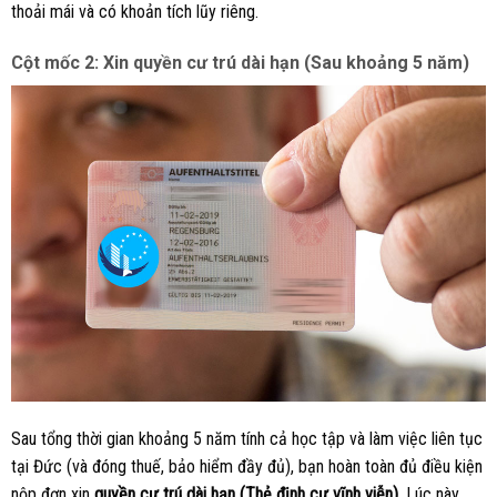
thoải mái và có khoản tích lũy riêng.
Cột mốc 2: Xin quyền cư trú dài hạn (Sau khoảng 5 năm)
Sau tổng thời gian khoảng 5 năm tính cả học tập và làm việc liên tục
tại Đức (và đóng thuế, bảo hiểm đầy đủ), bạn hoàn toàn đủ điều kiện
nộp đơn xin
quyền cư trú dài hạn (Thẻ định cư vĩnh viễn)
. Lúc này,