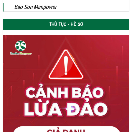
Bao Son Manpower
THỦ TỤC - HỒ SƠ