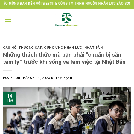
Skip
 BẠN ĐẾN VỚI WEBSITE CÔNG TY TNHH NGUỒN NHÂN LỰC BẢO SƠN
to
content
CÂU HỎI THƯỜNG GẶP
,
CUNG ỨNG NHÂN LỰC
,
NHẬT BẢN
Những thách thức mà bạn phải “chuẩn bị sẵn
tâm lý” trước khi sống và làm việc tại Nhật Bản
POSTED ON
THÁNG 4 14, 2023
BY
BSM HẠNH
14
Th4