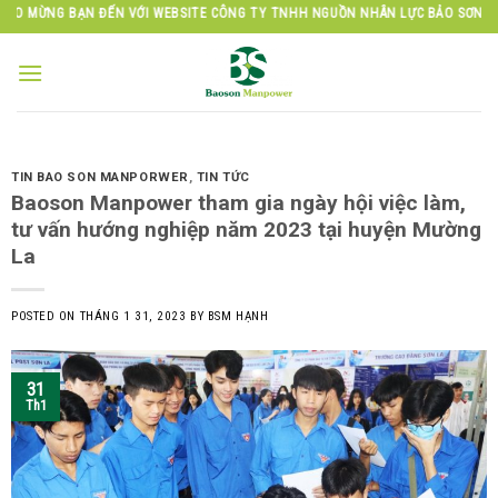
Skip
BẠN ĐẾN VỚI WEBSITE CÔNG TY TNHH NGUỒN NHÂN LỰC BẢO SƠN
to
content
TIN BAO SON MANPORWER
,
TIN TỨC
Baoson Manpower tham gia ngày hội việc làm,
tư vấn hướng nghiệp năm 2023 tại huyện Mường
La
POSTED ON
THÁNG 1 31, 2023
BY
BSM HẠNH
31
Th1