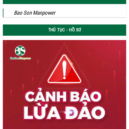
Bao Son Manpower
THỦ TỤC - HỒ SƠ