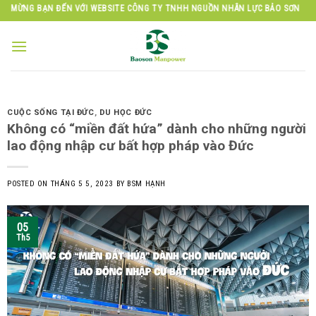
Skip
 BẠN ĐẾN VỚI WEBSITE CÔNG TY TNHH NGUỒN NHÂN LỰC BẢO SƠN
to
content
CUỘC SỐNG TẠI ĐỨC
,
DU HỌC ĐỨC
Không có “miền đất hứa” dành cho những người
lao động nhập cư bất hợp pháp vào Đức
POSTED ON
THÁNG 5 5, 2023
BY
BSM HẠNH
05
Th5