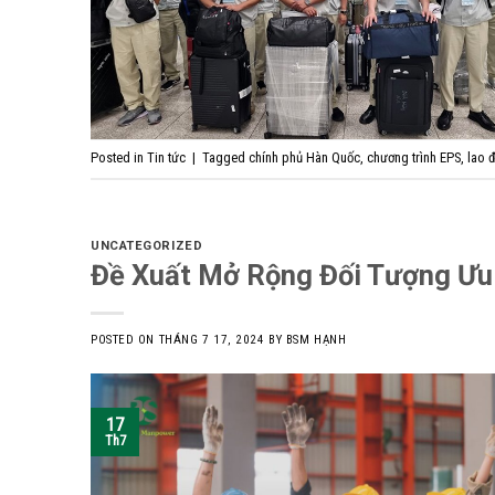
Posted in
Tin tức
|
Tagged
chính phủ Hàn Quốc
,
chương trình EPS
,
lao 
UNCATEGORIZED
Đề Xuất Mở Rộng Đối Tượng Ưu
POSTED ON
THÁNG 7 17, 2024
BY
BSM HẠNH
17
Th7