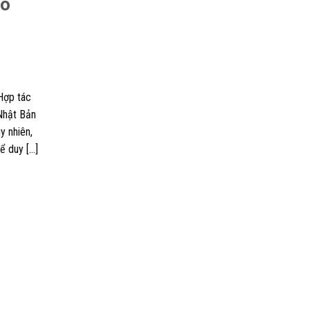
ào
Hợp tác
 Nhật Bản
y nhiên,
ể duy […]