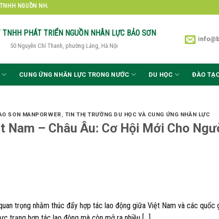
UỒN NHÂN LỰC BẢO SƠN
Y TNHH PHÁT TRIỂN
NGUỒN NHÂN LỰC BẢO SƠN
info@
50 Nguyễn Chí Thanh, phường Láng, Hà Nội
CUNG ỨNG NHÂN LỰC TRONG NƯỚC
DU HỌC
ĐÀO TẠ
BAO SON MANPORWER
,
TIN THỊ TRƯỜNG DU HỌC VÀ CUNG ỨNG NHÂN LỰC
t Nam – Châu Âu: Cơ Hội Mới Cho Ngư
quan trọng nhằm thúc đẩy hợp tác lao động giữa Việt Nam và các quốc 
hực trạng hợp tác lao động mà còn mở ra nhiều […]