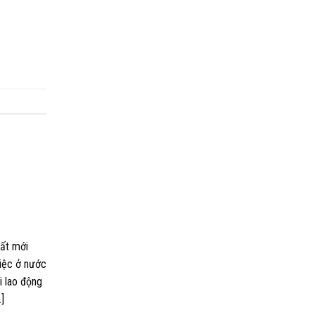
uất mới
việc ở nước
i lao động
]