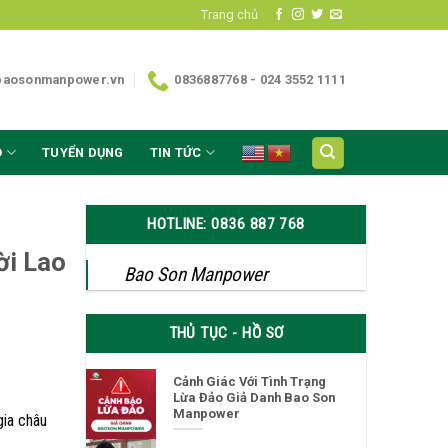
Trang chủ
baosonmanpower.vn
0836887768 - 024 3552 1111
O
TUYỂN DỤNG
TIN TỨC
HOTLINE: 0836 887 768
ời Lao
Bao Son Manpower
THỦ TỤC - HỒ SƠ
Cảnh Giác Với Tình Trạng
Lừa Đảo Giả Danh Bao Son
Manpower
gia châu