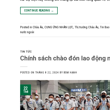
CONTINUE READING
→
Posted in
Châu Âu
,
CUNG ỨNG NHÂN LỰC
,
Thị trường Châu Âu
,
Tin Bao
nước ngoài
TIN TỨC
Chính sách chào đón lao động 
POSTED ON
THÁNG 8 22, 2024
BY
BSM HẠNH
22
Th8