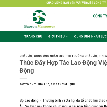
Skip
CHÀO MỪNG BẠN ĐẾN VỚI WEBSITE CÔNG TY TNHH NG
to
content
CÔNG T
TRANG CHỦ
GIỚI THIỆU
CUNG ỨNG NHÂN LỰC
CHÂU ÂU
,
CUNG ỨNG NHÂN LỰC
,
THỊ TRƯỜNG CHÂU ÂU
,
TIN 
Thúc Đẩy Hợp Tác Lao Động Việ
Động
POSTED ON
THÁNG 1 10, 2025
BY
BSM HẠNH
Bộ Lao động – Thương binh và Xã hội đã tổ chức hội thảo 
Âu. Sự kiện này không chỉ mang lại cái nhìn tổng quan về t