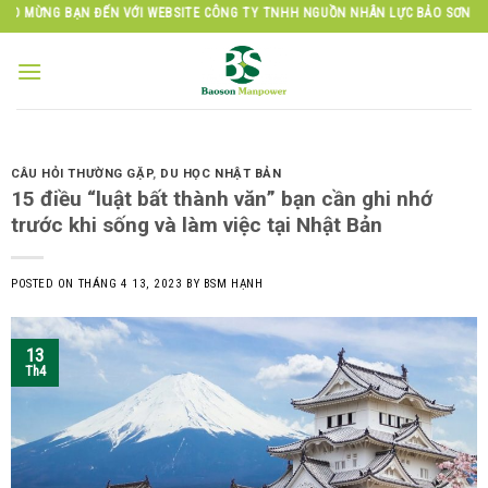
Skip
 BẠN ĐẾN VỚI WEBSITE CÔNG TY TNHH NGUỒN NHÂN LỰC BẢO SƠN
to
content
CÂU HỎI THƯỜNG GẶP
,
DU HỌC NHẬT BẢN
15 điều “luật bất thành văn” bạn cần ghi nhớ
trước khi sống và làm việc tại Nhật Bản
POSTED ON
THÁNG 4 13, 2023
BY
BSM HẠNH
13
Th4