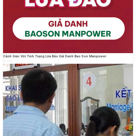
Cảnh Giác Với Tình Trạng Lừa Đảo Giả Danh Bao Son Manpower