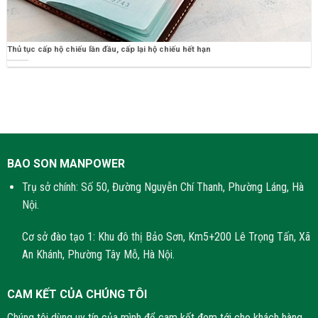
Thủ tục cấp hộ chiếu lần đầu, cấp lại hộ chiếu hết hạn
BAO SON MANPOWER
Trụ sở chính: Số 50, Đường Nguyễn Chí Thanh, Phường Láng, Hà
Nội.
Cơ sở đào tạo 1: Khu đô thị Bảo Sơn, Km5+200 Lê Trọng Tấn, Xã
An Khánh, Phường Tây Mỗ, Hà Nội.
CAM KẾT CỦA CHÚNG TÔI
Chúng tôi dùng uy tín của mình để cam kết đem tới cho khách hàng