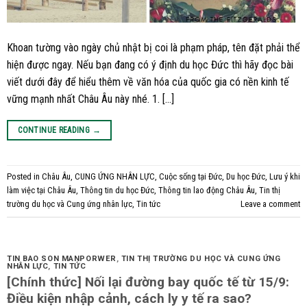
Khoan tường vào ngày chủ nhật bị coi là phạm pháp, tên đặt phải thể
hiện được ngay. Nếu bạn đang có ý định du học Đức thì hãy đọc bài
viết dưới đây để hiểu thêm về văn hóa của quốc gia có nền kinh tế
vững mạnh nhất Châu Âu này nhé. 1. […]
CONTINUE READING
→
Posted in
Châu Âu
,
CUNG ỨNG NHÂN LỰC
,
Cuộc sống tại Đức
,
Du học Đức
,
Lưu ý khi
làm việc tại Châu Âu
,
Thông tin du học Đức
,
Thông tin lao động Châu Âu
,
Tin thị
trường du học và Cung ứng nhân lực
,
Tin tức
Leave a comment
TIN BAO SON MANPORWER
,
TIN THỊ TRƯỜNG DU HỌC VÀ CUNG ỨNG
NHÂN LỰC
,
TIN TỨC
[Chính thức] Nối lại đường bay quốc tế từ 15/9:
Điều kiện nhập cảnh, cách ly y tế ra sao?