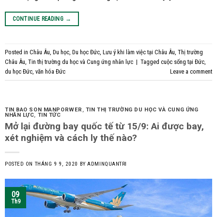
CONTINUE READING
→
Posted in
Châu Âu
,
Du học
,
Du học Đức
,
Lưu ý khi làm việc tại Châu Âu
,
Thị trường
Châu Âu
,
Tin thị trường du học và Cung ứng nhân lực
|
Tagged
cuộc sống tại Đức
,
du học Đức
,
văn hóa Đức
Leave a comment
TIN BAO SON MANPORWER
,
TIN THỊ TRƯỜNG DU HỌC VÀ CUNG ỨNG
NHÂN LỰC
,
TIN TỨC
Mở lại đường bay quốc tế từ 15/9: Ai được bay,
xét nghiệm và cách ly thế nào?
POSTED ON
THÁNG 9 9, 2020
BY
ADMINQUANTRI
09
Th9