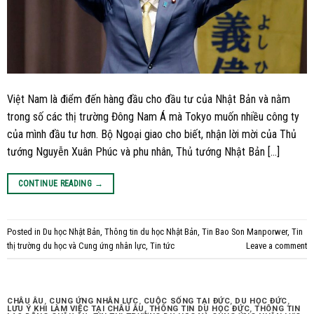
Việt Nam là điểm đến hàng đầu cho đầu tư của Nhật Bản và nằm
trong số các thị trường Đông Nam Á mà Tokyo muốn nhiều công ty
của mình đầu tư hơn. Bộ Ngoại giao cho biết, nhận lời mời của Thủ
tướng Nguyễn Xuân Phúc và phu nhân, Thủ tướng Nhật Bản […]
CONTINUE READING
→
Posted in
Du học Nhật Bản
,
Thông tin du học Nhật Bản
,
Tin Bao Son Manporwer
,
Tin
thị trường du học và Cung ứng nhân lực
,
Tin tức
Leave a comment
CHÂU ÂU
,
CUNG ỨNG NHÂN LỰC
,
CUỘC SỐNG TẠI ĐỨC
,
DU HỌC ĐỨC
,
LƯU Ý KHI LÀM VIỆC TẠI CHÂU ÂU
,
THÔNG TIN DU HỌC ĐỨC
,
THÔNG TIN