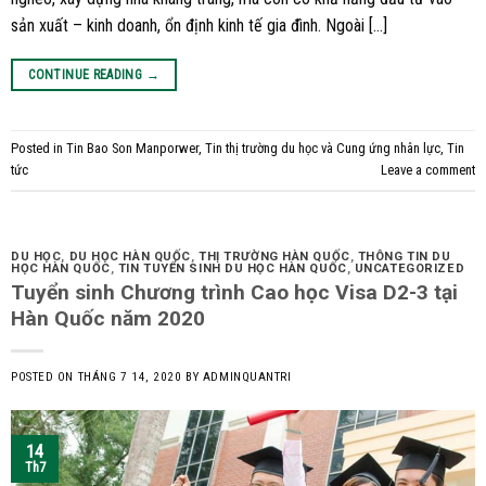
sản xuất – kinh doanh, ổn định kinh tế gia đình. Ngoài […]
CONTINUE READING
→
Posted in
Tin Bao Son Manporwer
,
Tin thị trường du học và Cung ứng nhân lực
,
Tin
tức
Leave a comment
DU HỌC
,
DU HỌC HÀN QUỐC
,
THỊ TRƯỜNG HÀN QUỐC
,
THÔNG TIN DU
HỌC HÀN QUỐC
,
TIN TUYỂN SINH DU HỌC HÀN QUỐC
,
UNCATEGORIZED
Tuyển sinh Chương trình Cao học Visa D2-3 tại
Hàn Quốc năm 2020
POSTED ON
THÁNG 7 14, 2020
BY
ADMINQUANTRI
14
Th7