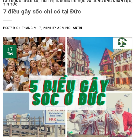
LAO ĐỘNG CHÂU ÂU
,
TIN THỊ TRƯỜNG DU HỌC VÀ CUNG ỨNG NHÂN LỰC
,
TIN TỨC
7 điều gây sốc chỉ có tại Đức
POSTED ON
THÁNG 9 17, 2020
BY
ADMINQUANTRI
17
Th9