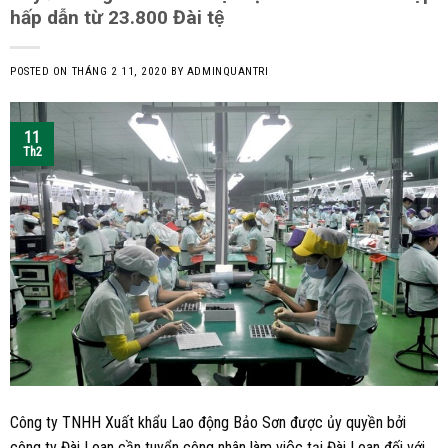
hấp dẫn từ 23.800 Đài tệ
POSTED ON
THÁNG 2 11, 2020
BY
ADMINQUANTRI
11
Th2
Công ty TNHH Xuất khẩu Lao động Bảo Sơn được ủy quyền bởi
công ty Đài Loan cần tuyển công nhân làm việc tại Đài Loan đối với