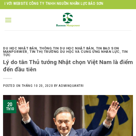
Skip
Y TNHH NGUỒN NHÂN LỰC BẢO SƠN
to
content
DU HỌC NHẬT BẢN
,
THÔNG TIN DU HỌC NHẬT BẢN
,
TIN BAO SON
MANPORWER
,
TIN THỊ TRƯỜNG DU HỌC VÀ CUNG ỨNG NHÂN LỰC
,
TIN
TỨC
Lý do tân Thủ tướng Nhật chọn Việt Nam là điểm
đến đầu tiên
POSTED ON
THÁNG 10 20, 2020
BY
ADMINQUANTRI
20
Th10