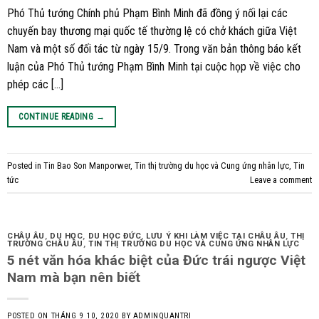
Phó Thủ tướng Chính phủ Phạm Bình Minh đã đồng ý nối lại các
chuyến bay thương mại quốc tế thường lệ có chở khách giữa Việt
Nam và một số đối tác từ ngày 15/9. Trong văn bản thông báo kết
luận của Phó Thủ tướng Phạm Bình Minh tại cuộc họp về việc cho
phép các […]
CONTINUE READING
→
Posted in
Tin Bao Son Manporwer
,
Tin thị trường du học và Cung ứng nhân lực
,
Tin
tức
Leave a comment
CHÂU ÂU
,
DU HỌC
,
DU HỌC ĐỨC
,
LƯU Ý KHI LÀM VIỆC TẠI CHÂU ÂU
,
THỊ
TRƯỜNG CHÂU ÂU
,
TIN THỊ TRƯỜNG DU HỌC VÀ CUNG ỨNG NHÂN LỰC
5 nét văn hóa khác biệt của Đức trái ngược Việt
Nam mà bạn nên biết
POSTED ON
THÁNG 9 10, 2020
BY
ADMINQUANTRI