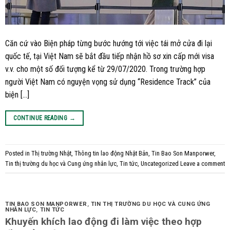
Căn cứ vào Biện pháp từng bước hướng tới việc tái mở cửa đi lại
quốc tế, tại Việt Nam sẽ bắt đầu tiếp nhận hồ sơ xin cấp mới visa
v.v. cho một số đối tượng kể từ 29/07/2020. Trong trường hợp
người Việt Nam có nguyện vọng sử dụng “Residence Track” của
biện […]
CONTINUE READING
→
Posted in
Thị trường Nhật
,
Thông tin lao động Nhật Bản
,
Tin Bao Son Manporwer
,
Tin thị trường du học và Cung ứng nhân lực
,
Tin tức
,
Uncategorized
Leave a comment
TIN BAO SON MANPORWER
,
TIN THỊ TRƯỜNG DU HỌC VÀ CUNG ỨNG
NHÂN LỰC
,
TIN TỨC
Khuyến khích lao động đi làm việc theo hợp