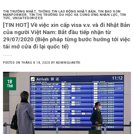
THỊ TRƯỜNG NHẬT
,
THÔNG TIN LAO ĐỘNG NHẬT BẢN
,
TIN BAO SON
MANPORWER
,
TIN THỊ TRƯỜNG DU HỌC VÀ CUNG ỨNG NHÂN LỰC
,
TIN
TỨC
,
UNCATEGORIZED
[TIN HOT] Về việc xin cấp visa v.v. và đi Nhật Bản
của người Việt Nam: Bắt đầu tiếp nhận từ
29/07/2020 (Biện pháp từng bước hướng tới việc
tái mở cửa đi lại quốc tế)
POSTED ON
THÁNG 8 18, 2020
BY
ADMINQUANTRI
18
Th8