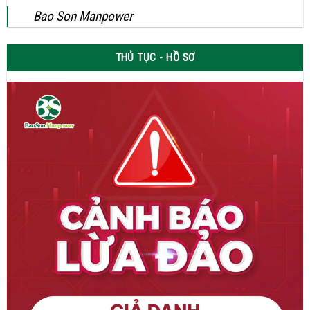
Bao Son Manpower
THỦ TỤC - HỒ SƠ