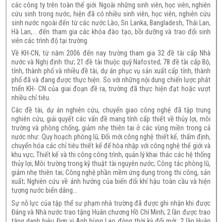
các công ty trên toàn thế giới. Ngoài những sinh viên, học viên, nghiên
cứu sinh trong nước, hiện đã có nhiều sinh viên, học viên, nghiên cứu
sinh nước ngoài đến từ các nước Lào, Sri Lanka, Bangladesh, Thái Lan,
Hà Lan,… đến tham gia các khóa đào tạo, bồi dưỡng và trao đổi sinh
viên các trình độ tại trường.
Về KH-CN, từ năm 2006 đến nay trường tham gia 32 đề tài cấp Nhà
nước và Nghị định thư; 21 đề tài thuộc quỹ Nafosted; 78 đề tài cấp Bộ,
tỉnh, thành phố và nhiều đề tài, dự án phục vụ sản xuất cấp tỉnh, thành
phố đã và đang được thực hiện. So với những nội dung chiến lược phát
triển KH- CN của giai đoạn đề ra, trường đã thực hiện đạt hoặc vượt
nhiều chỉ tiêu.
Các đề tài, dự án nghiên cứu, chuyển giao công nghệ đã tập trung
nghiên cứu, giải quyết các vấn đề mang tính cấp thiết về thủy lợi, môi
trường và phòng chống, giảm nhẹ thiên tai ở các vùng miền trong cả
nước như: Quy hoạch phòng lũ; Đổi mới công nghệ thiết kế, thẩm định,
chuyển hóa các chỉ tiêu thiết kế để hòa nhập với công nghệ thế giới và
khu vực; Thiết kế và thi công công trình, quản lý khai thác các hệ thống
thủy lợi; Môi trường trong kỹ thuật tài nguyên nước; Công tác phòng lũ,
giảm nhẹ thiên tai; Công nghệ phần mềm ứng dụng trong thi công, sản
xuất; Nghiên cứu về ảnh hưởng của biến đổi khí hậu toàn cầu và hiện
tượng nước biển dâng…
Sự nỗ lực của tập thể sư phạm nhà trường đã được ghi nhận khi được
Đảng và Nhà nước trao tặng Huân chương Hồ Chí Minh; 2 lần được trao
tặng danh hiệu Đơn vị Anh hùng Lao động thời kỳ đổi mới; 2 lần Huân