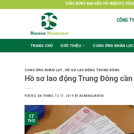
Skip
CHÀO MỪNG BẠN ĐẾN VỚI WEBSITE CÔNG TY
to
content
CÔNG T
TRANG CHỦ
GIỚI THIỆU
CUNG ỨNG NHÂN LỰC
CUNG ỨNG NHÂN LỰC
,
HỒ SƠ LAO ĐỘNG TRUNG ĐÔNG
Hồ sơ lao động Trung Đông cần
POSTED ON
THÁNG 12 17, 2019
BY
ADMINQUANTRI
17
Th12