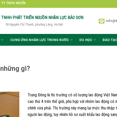
 TNHH NGUỒN NHÂN LỰC BẢO SƠN
Y TNHH PHÁT TRIỂN
NGUỒN NHÂN LỰC BẢO SƠN
info@
50 Nguyễn Chí Thanh, phường Láng, Hà Nội
CUNG ỨNG NHÂN LỰC TRONG NƯỚC
DU HỌC
ĐÀO TẠ
 những gì?
Trung Đông là thị trường có số lượng lao động Việt Na
cao thứ 4 trên thế giới, phù hợp với nhóm lao động có 
chính vừa phải. Thị trường này mang lại mức thu nhập 
người lao động, tuy nhiên hồ sơ xuất khẩu lao động san