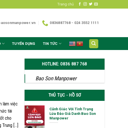
Trang chủ
baosonmanpower.vn
0836887768 - 024 3552 1111
O
TUYỂN DỤNG
TIN TỨC
HOTLINE: 0836 887 768
Bao Son Manpower
THỦ TỤC - HỒ SƠ
m làm việc
Cảnh Giác Với Tình Trạng
mức tài
Lừa Đảo Giả Danh Bao Son
tốt cho
Manpower
g Trung […]