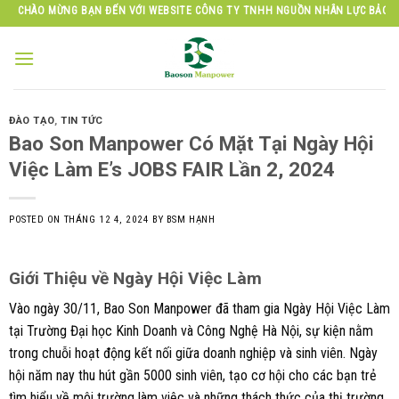
Skip
NG BẠN ĐẾN VỚI WEBSITE CÔNG TY TNHH NGUỒN NHÂN LỰC BẢO SƠN
to
content
ĐÀO TẠO
,
TIN TỨC
Bao Son Manpower Có Mặt Tại Ngày Hội
Việc Làm E’s JOBS FAIR Lần 2, 2024
POSTED ON
THÁNG 12 4, 2024
BY
BSM HẠNH
Giới Thiệu về Ngày Hội Việc Làm
Vào ngày 30/11, Bao Son Manpower đã tham gia Ngày Hội Việc Làm
tại Trường Đại học Kinh Doanh và Công Nghệ Hà Nội, sự kiện nằm
trong chuỗi hoạt động kết nối giữa doanh nghiệp và sinh viên. Ngày
hội năm nay thu hút gần 5000 sinh viên, tạo cơ hội cho các bạn trẻ
tìm hiểu về môi trường làm việc và những thách thức của thị trường