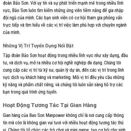
đoàn Bảo Sơn. Với uy tín và sự phát triển mạnh mẽ trong nhiều lĩnh
vực, Bảo Sơn luôn tìm kiếm những ứng viên tiềm năng để gia nhập
đội ngũ của mình. Các bạn sinh viên có cơ hội tham gia phỏng vấn
trực tiếp và tìm hiểu về các vị trí việc làm phù hợp với chuyên ngành
của mình.
Những Vị Trí Tuyển Dụng Nổi Bật
Tập đoàn Bảo Sơn hoạt động trong nhiều lĩnh vực như xây dựng, đầu
tư, và dịch vụ, mở ra nhiều cơ hội nghề nghiệp đa dạng. Chúng tôi
cung cấp các vị trí từ kỹ sư, quản lý dự án, đến các vị trí trong lĩnh
vực dịch vụ khách hàng và marketing. Mỗi vị trí đều yêu cầu những
kỹ năng và phẩm chất riêng, và chúng tôi luôn sẵn sàng hỗ trợ các
bạn trong quá trình ứng tuyển.
Hoạt Động Tương Tác Tại Gian Hàng
Gian hàng của Bao Son Manpower không chỉ là nơi cung cấp thông
tin mà còn là không gian vui tươi với nhiều hoạt động tương tác thú
vị. Chúng tôi tổ chức các trò chơi và mini game, tạo cơ hội cho sinh