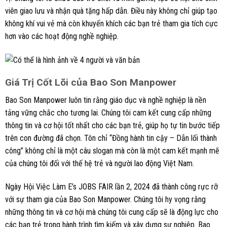
viên giao lưu và nhận quà tặng hấp dẫn. Điều này không chỉ giúp tạo
không khí vui vẻ mà còn khuyến khích các bạn trẻ tham gia tích cực
hơn vào các hoạt động nghề nghiệp.
Giá Trị Cốt Lõi của Bao Son Manpower
Bao Son Manpower luôn tin rằng giáo dục và nghề nghiệp là nền
tảng vững chắc cho tương lai. Chúng tôi cam kết cung cấp những
thông tin và cơ hội tốt nhất cho các bạn trẻ, giúp họ tự tin bước tiếp
trên con đường đã chọn. Tôn chỉ “Đồng hành tin cậy – Dẫn lối thành
công” không chỉ là một câu slogan mà còn là một cam kết mạnh mẽ
của chúng tôi đối với thế hệ trẻ và người lao động Việt Nam.
Ngày Hội Việc Làm E’s JOBS FAIR lần 2, 2024 đã thành công rực rỡ
với sự tham gia của Bao Son Manpower. Chúng tôi hy vọng rằng
những thông tin và cơ hội mà chúng tôi cung cấp sẽ là động lực cho
các bạn trẻ trong hành trình tìm kiếm và xây dựng sự nghiệp. Bao