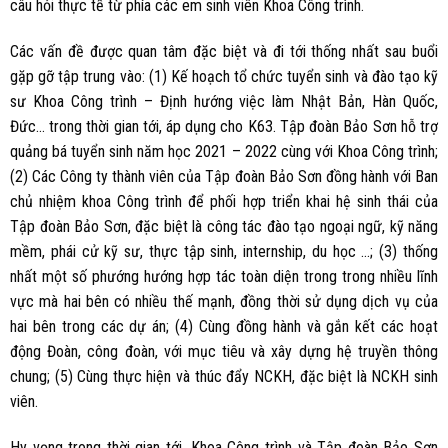
câu hỏi thực tế từ phía các em sinh viên Khoa Công trình.
Các vấn đề được quan tâm đặc biệt và đi tới thống nhất sau buổi
gặp gỡ tập trung vào: (1) Kế hoạch tổ chức tuyển sinh và đào tạo kỹ
sư Khoa Công trình – Định hướng việc làm Nhật Bản, Hàn Quốc,
Đức… trong thời gian tới, áp dụng cho K63. Tập đoàn Bảo Sơn hỗ trợ
quảng bá tuyển sinh năm học 2021 – 2022 cùng với Khoa Công trình;
(2) Các Công ty thành viên của Tập đoàn Bảo Sơn đồng hành với Ban
chủ nhiệm khoa Công trình để phối hợp triển khai hệ sinh thái của
Tập đoàn Bảo Sơn, đặc biệt là công tác đào tạo ngoại ngữ, kỹ năng
mềm, phái cử kỹ sư, thực tập sinh, internship, du học …; (3) thống
nhất một số phướng hướng hợp tác toàn diện trong trong nhiều lĩnh
vực mà hai bên có nhiều thế mạnh, đồng thời sử dụng dịch vụ của
hai bên trong các dự án; (4) Cùng đồng hành và gắn kết các hoạt
động Đoàn, công đoàn, với mục tiêu và xây dựng hệ truyền thông
chung; (5) Cùng thực hiện và thúc đẩy NCKH, đặc biệt là NCKH sinh
viên.
Hy vọng trong thời gian tới, Khoa Công trình và Tập đoàn Bảo Sơn