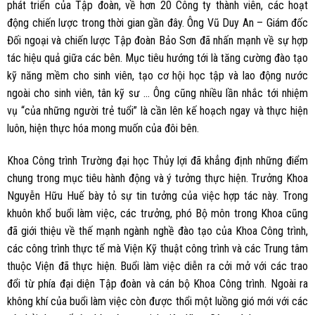
phát triển của Tập đoàn, về hơn 20 Công ty thành viên, các hoạt
động chiến lược trong thời gian gần đây. Ông Vũ Duy An – Giám đốc
Đối ngoại và chiến lược Tập đoàn Bảo Sơn đã nhấn mạnh về sự hợp
tác hiệu quả giữa các bên. Mục tiêu hướng tới là tăng cường đào tạo
kỹ năng mềm cho sinh viên, tạo cơ hội học tập và lao động nước
ngoài cho sinh viên, tân kỹ sư … Ông cũng nhiều lần nhắc tới nhiệm
vụ “của những người trẻ tuổi” là cần lên kế hoạch ngay và thực hiện
luôn, hiện thực hóa mong muốn của đôi bên.
Khoa Công trình Trường đại học Thủy lợi đã khẳng định những điểm
chung trong mục tiêu hành động và ý tưởng thực hiện. Trưởng Khoa
Nguyễn Hữu Huế bày tỏ sự tin tưởng của việc hợp tác này. Trong
khuôn khổ buổi làm việc, các trưởng, phó Bộ môn trong Khoa cũng
đã giới thiệu về thế mạnh ngành nghề đào tạo của Khoa Công trình,
các công trình thực tế mà Viện Kỹ thuật công trình và các Trung tâm
thuộc Viện đã thực hiện. Buổi làm việc diễn ra cởi mở với các trao
đổi từ phía đại diện Tập đoàn và cán bộ Khoa Công trình. Ngoài ra
không khí của buổi làm việc còn được thổi một luồng gió mới với các