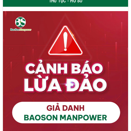
THỦ TỤC - HỒ SƠ