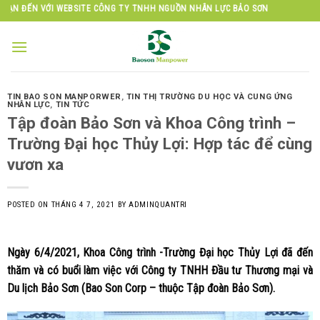
Skip
E CÔNG TY TNHH NGUỒN NHÂN LỰC BẢO SƠN
to
content
TIN BAO SON MANPORWER
,
TIN THỊ TRƯỜNG DU HỌC VÀ CUNG ỨNG
NHÂN LỰC
,
TIN TỨC
Tập đoàn Bảo Sơn và Khoa Công trình –
Trường Đại học Thủy Lợi: Hợp tác để cùng
vươn xa
POSTED ON
THÁNG 4 7, 2021
BY
ADMINQUANTRI
Ngày 6/4/2021, Khoa Công trình -Trường Đại học Thủy Lợi đã đến
thăm và có buổi làm việc với Công ty TNHH Đầu tư Thương mại và
Du lịch Bảo Sơn (Bao Son Corp – thuộc Tập đoàn Bảo Sơn).